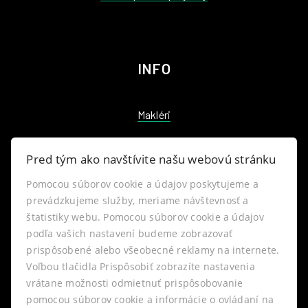
INFO
Makléri
Napíšte nám
Pred tým ako navštívite našu webovú stránku
Kontakt
Pomocou súborov cookie a údajov poskytujeme a
prevádzkujeme služby, meriame návštevnosť a
štatistiky webu. Pomocou súborov cookie a údajov
Blog
podľa vašich nastavení budeme zobrazovať
prispôsobené alebo všeobecné reklamy na internete.
Nastavenie cookies
Voľbou tlačidla Prispôsobiť zobrazíte nastavenia
vrátane možnosti odmietnuť prispôsobovanie
pomocou súborov cookie a informácie o ovládaní na