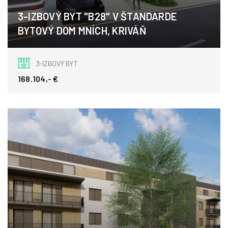
3-IZBOVÝ BYT "B28" V ŠTANDARDE
BYTOVÝ DOM MNÍCH, KRIVÁŇ
Kriváň
3-IZBOVÝ BYT
168.104,- €