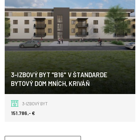
3-IZBOVÝ BYT "B16" V ŠTANDARDE
BYTOVÝ DOM MNÍCH, KRIVÁŇ
Kriváň
3-IZBOVÝ BYT
151.786,- €