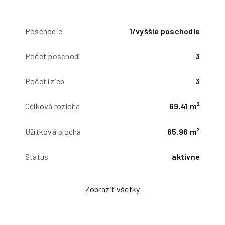
Poschodie
1/vyššie poschodie
Počet poschodí
3
Počet izieb
3
Celková rozloha
69.41 m²
Úžitková plocha
65.96 m²
Status
aktívne
Zobraziť všetky