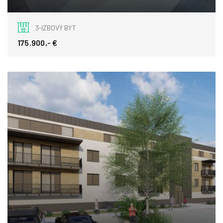
Štúrova, Detva
3-IZBOVÝ BYT
175.900,- €