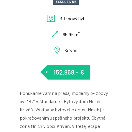
EXKLUZÍVNE
3-izbový byt
65.96 m²
Kriváň
152.858,- €
Ponúkame vám na predaj moderný 3-izbový
byt "B2" v štandarde - Bytový dom Mních,
Kriváň. Výstavba bytového domu Mních je
pokračovaním úspešného projektu Obytná
zóna Mních v obci Kriváň. V tretej etape