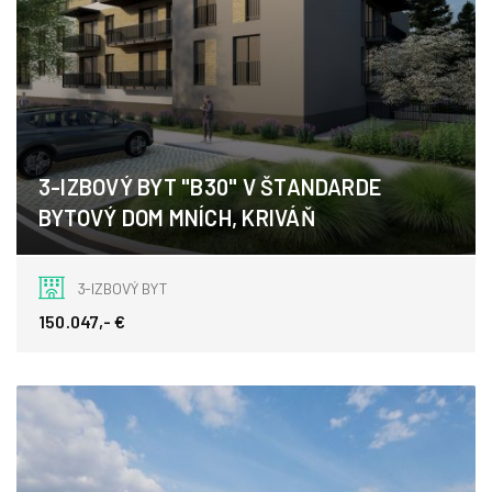
3-IZBOVÝ BYT "B30" V ŠTANDARDE
BYTOVÝ DOM MNÍCH, KRIVÁŇ
Kriváň
3-IZBOVÝ BYT
150.047,- €