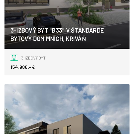
3-IZBOVÝ BYT "B33" V ŠTANDARDE
BYTOVÝ DOM MNÍCH, KRIVÁŇ
Kriváň
3-IZBOVÝ BYT
154.986,- €