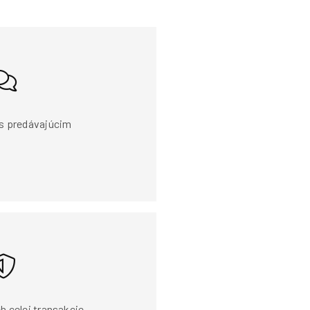
s predávajúcim
h celej transakcie