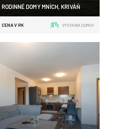
RODINNÉ DOMY MNÍCH, KRIVÁŇ
Kriváň, Kriváň
CENA V RK
VÝSTAVBA DOMOV