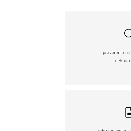
preverenie pr
nehnute
prípravu zmlúv a