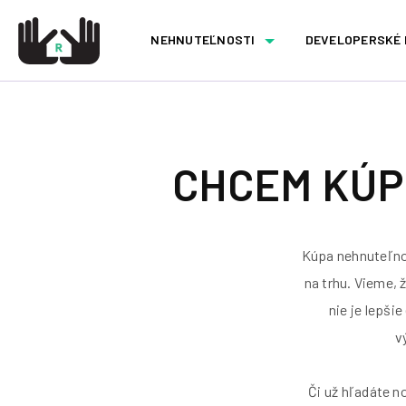
NEHNUTEĽNOSTI
DEVELOPERSKÉ
CHCEM KÚP
Kúpa nehnuteľnos
na trhu. Vieme, 
nie je lepši
v
Či už hľadáte no