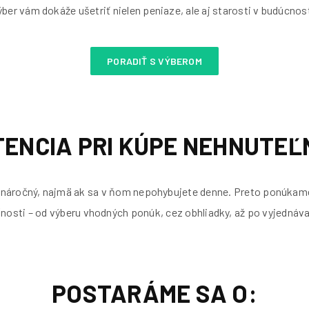
ýber vám dokáže ušetriť nielen peniaze, ale aj starosti v budúcnost
PORADIŤ S VÝBEROM
TENCIA PRI KÚPE NEHNUTEĽ
náročný, najmä ak sa v ňom nepohybujete denne. Preto ponúkame
nosti – od výberu vhodných ponúk, cez obhliadky, až po vyjednáva
POSTARÁME SA O: