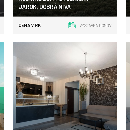
JAROK, DOBRÁ NIVA
E.M. Šoltésovej, Dobrá Niva
CENA V RK
VÝSTAVBA DOMOV