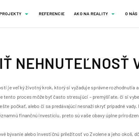
 PROJEKTY
REFERENCIE
AKO NA REALITY
O NÁS
IŤ NEHNUTEĽNOSŤ 
ti je veľký životný krok, ktorý si vyžaduje správne rozhodnutia a
že tento proces môže byť často stresujúci – premýšľate, či si vybe
e ešte počkať, alebo či sa predávajúci nesnaží skryť prípadné vady.
ýznamnú finančnú investíciu, preto sú vaše obavy úplne prirodzen
vé bývanie alebo investičnú príležitosť vo Zvolene a jeho okolí, d