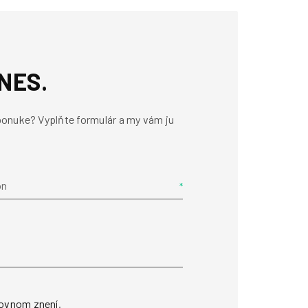
NES.
ponuke? Vyplňte formulár a my vám ju
ón
ovnom znení
.