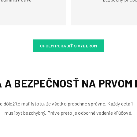
CHCEM PORADIŤ S VÝBEROM
A A BEZPEČNOSŤ NA PRVOM 
e dôležité mať istotu, že všetko prebehne správne. Každý detail –
musí byť bezchybný. Práve preto je odborné vedenie kľúčové.