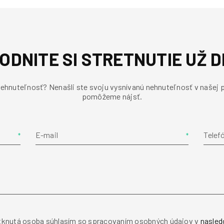
ODNITE SI STRETNUTIE UŽ D
 nehnuteľnosť? Nenašli ste svoju vysnívanú nehnuteľnosť v našej 
pomôžeme nájsť.
E-mail
Telef
knutá osoba súhlasím so spracovaním osobných údajov v
nasled