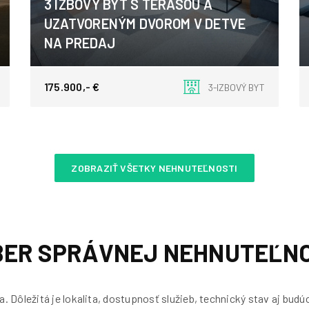
3 IZBOVÝ BYT S TERASOU A
UZATVORENÝM DVOROM V DETVE
NA PREDAJ
Štúrova, Detva
175.900,- €
3-IZBOVÝ BYT
ZOBRAZIŤ VŠETKY NEHNUTEĽNOSTI
BER SPRÁVNEJ NEHNUTEĽNO
a. Dôležitá je lokalita, dostupnosť služieb, technický stav aj bud