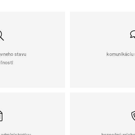
ávneho stavu
komunikáciu 
ľnosti
 administratívu
bezpečný priebe