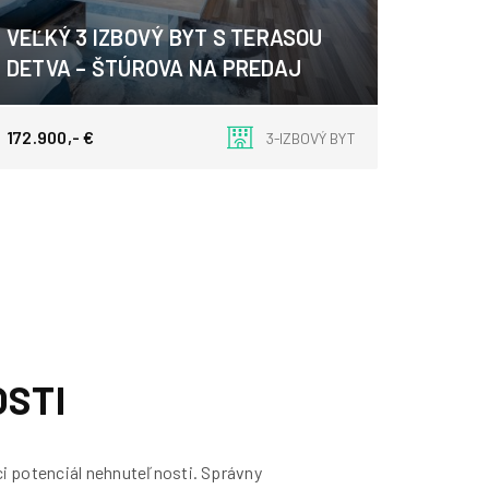
VEĽKÝ 3 IZBOVÝ BYT S TERASOU
DETVA – ŠTÚROVA NA PREDAJ
Štúrova, Detva
172.900,- €
3-IZBOVÝ BYT
STI
úci potenciál nehnuteľnosti. Správny