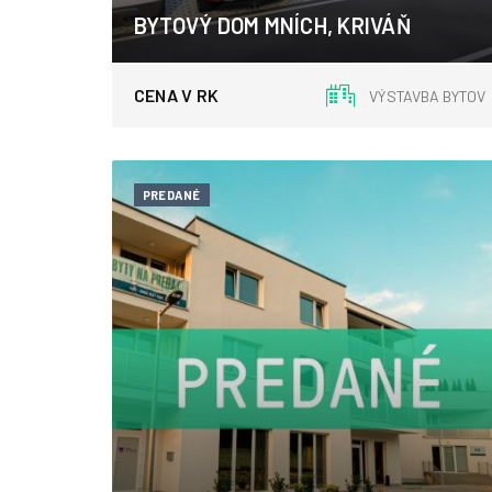
BYTOVÝ DOM MNÍCH, KRIVÁŇ
Kriváň
CENA V RK
VÝSTAVBA BYTOV
PREDANÉ