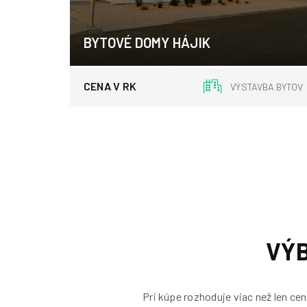
BYTOVÉ DOMY HÁJIK
Zvolen
CENA V RK
VÝSTAVBA BYTOV
VÝ
Pri kúpe rozhoduje viac než len cen