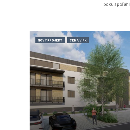
boku spoľahl
NOVÝ PROJEKT
CENA V RK