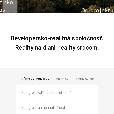
Od projektu cez
výstavbu až po
radosť z bývania.
Developersko-realitná spoločnosť.
DEVELOPERSKÉ PROJEKTY
Reality na dlani, reality srdcom.
VŠETKY PONUKY
PREDAJ
PRENÁJOM
KÚPA