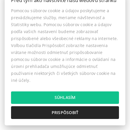
Pred tým ako navštívite našu webovú stránku
stresu. Zhodnotiť vaše investičné možnosti.
Pomocou súborov cookie a údajov poskytujeme a
prevádzkujeme služby, meriame návštevnosť a
štatistiky webu. Pomocou súborov cookie a údajov
podľa vašich nastavení budeme zobrazovať
prispôsobené alebo všeobecné reklamy na internete.
Chcete spoznať ďalšie výhody
Voľbou tlačidla Prispôsobiť zobrazíte nastavenia
spolupráce s RENOVIN REALITY?
vrátane možnosti odmietnuť prispôsobovanie
pomocou súborov cookie a informácie o ovládaní na
Ozvite sa nám. Prvá konzultácia je
úrovni prehliadača umožňujúce odmietnuť
používanie niektorých či všetkých súborov cookie na
grátis!
iné účely.
SÚHLASÍM
Telefón:
PRISPÔSOBIŤ
+421 903 527 558
Email: