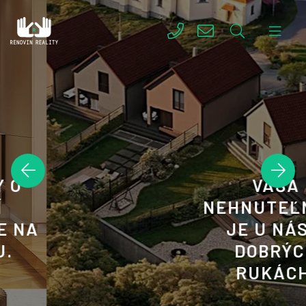
VAŠA
NEHNUTEĽNOSŤ
JE U NÁS V
DOBRÝCH
RUKÁCH.