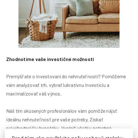
Zhodnotíme vaše investičné možnosti
Premýšľate o investovaní do nehnuteľností? Pomôžeme
vám analyzovať trh, vybrať lukratívnu investíciu a
maximalizovať váš výnos.
Náš tím skúsených profesionálov vám pomôže nájsť
ideálnu nehnuteľnosť pre vaše potreby. Získať
najvýhodnejšiu hypotéku. Vyplniť všetky potrebné
dokumenty. Zrealizovať rekonštrukciu vášho domova bez