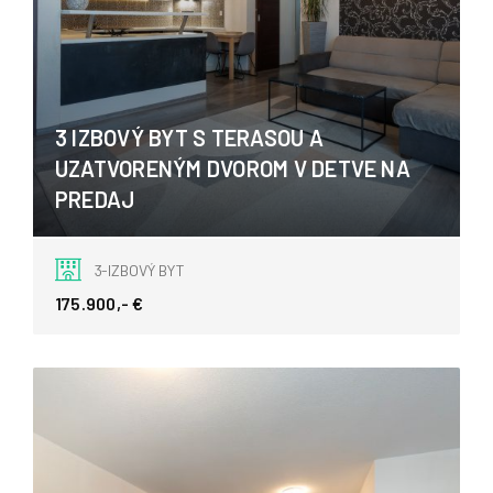
3 IZBOVÝ BYT S TERASOU A
UZATVORENÝM DVOROM V DETVE NA
PREDAJ
Štúrova, Detva
3-IZBOVÝ BYT
175.900,- €