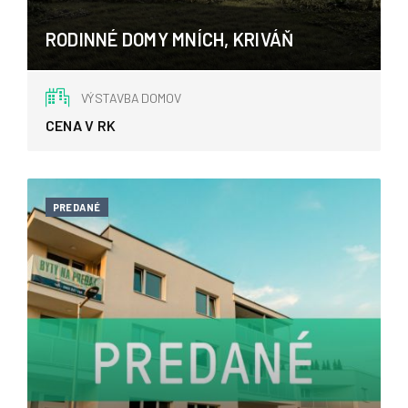
RODINNÉ DOMY MNÍCH, KRIVÁŇ
Kriváň, Kriváň
VÝSTAVBA DOMOV
CENA V RK
PREDANÉ