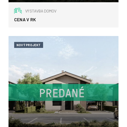
E.M. Šoltésovej, Dobrá Niva
VÝSTAVBA DOMOV
CENA V RK
NOVÝ PROJEKT