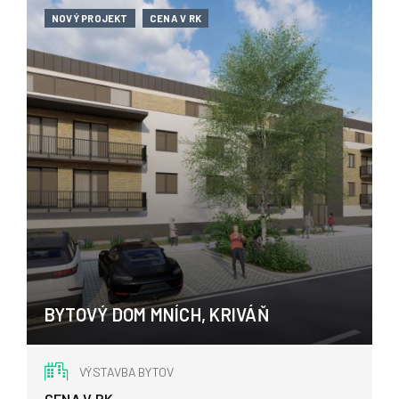
NOVÝ PROJEKT
CENA V RK
BYTOVÝ DOM MNÍCH, KRIVÁŇ
Kriváň
VÝSTAVBA BYTOV
CENA V RK