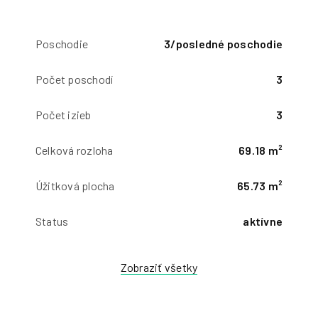
Poschodie
3/posledné poschodie
Počet poschodí
3
Počet izieb
3
Celková rozloha
69.18 m²
Úžitková plocha
65.73 m²
Status
aktívne
Zobraziť všetky