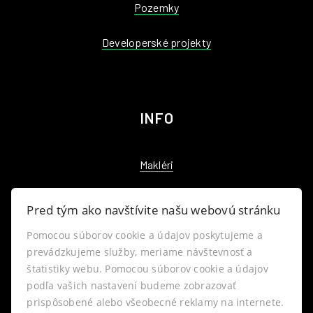
Pozemky
Developerské projekty
INFO
Makléri
Napíšte nám
Pred tým ako navštívite našu webovú stránku
Kontakt
Pomocou súborov cookie a údajov poskytujeme a
prevádzkujeme služby, meriame návštevnosť a
štatistiky webu. Pomocou súborov cookie a údajov
Blog
podľa vašich nastavení budeme zobrazovať
prispôsobené alebo všeobecné reklamy na internete.
Nastavenie cookies