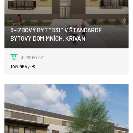
3-IZBOVÝ BYT "B31" V ŠTANDARDE
BYTOVÝ DOM MNÍCH, KRIVÁŇ
Kriváň
3-IZBOVÝ BYT
149.954,- €