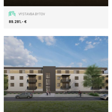
Kriváň
VÝSTAVBA BYTOV
89.281,- €