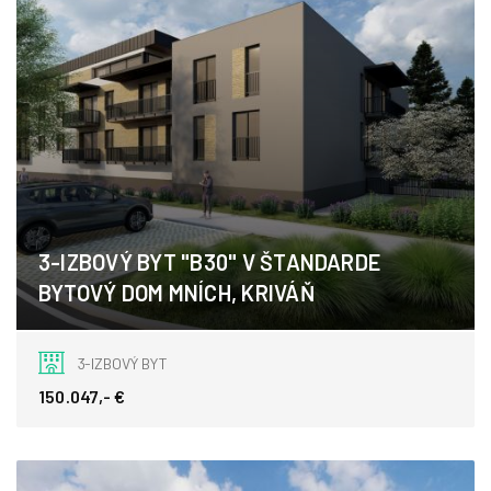
3-IZBOVÝ BYT "B30" V ŠTANDARDE
BYTOVÝ DOM MNÍCH, KRIVÁŇ
Kriváň
3-IZBOVÝ BYT
150.047,- €