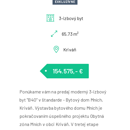
EXKLUZÍVNE
3-izbový byt
65.73 m²
Kriváň
154.575,- €
Ponúkame vám na predaj moderný 3-izbový
byt "B40" v štandarde - Bytový dom Mních,
Kriváň. Výstavba bytového domu Mních je
pokračovaním úspešného projektu Obytná
zóna Mních v obci Kriváň. V tretej etape