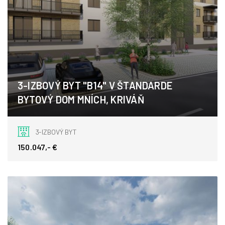
3-IZBOVÝ BYT "B14" V ŠTANDARDE
BYTOVÝ DOM MNÍCH, KRIVÁŇ
Kriváň
3-IZBOVÝ BYT
150.047,- €