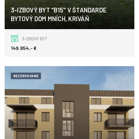
3-IZBOVÝ BYT "B15" V ŠTANDARDE
BYTOVÝ DOM MNÍCH, KRIVÁŇ
Kriváň
3-IZBOVÝ BYT
149.954,- €
REZERVOVANÉ