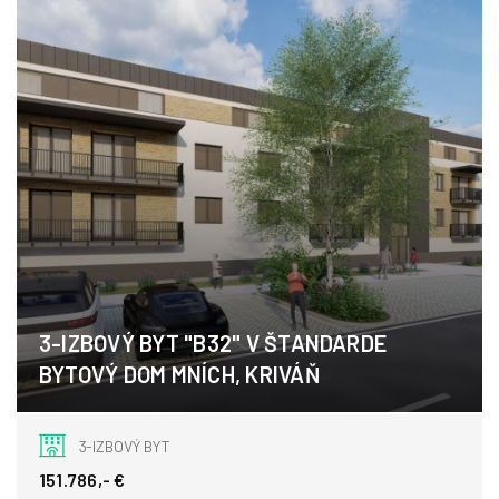
3-IZBOVÝ BYT "B32" V ŠTANDARDE
BYTOVÝ DOM MNÍCH, KRIVÁŇ
Kriváň
3-IZBOVÝ BYT
151.786,- €