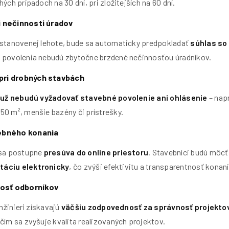
ých prípadoch na 30 dní, pri zložitejších na 60 dní.
i nečinnosti úradov
 stanovenej lehote, bude sa automaticky predpokladať
súhlas so
 povolenia nebudú zbytočne brzdené nečinnosťou úradníkov.
pri drobných stavbách
b
už nebudú vyžadovať stavebné povolenie ani ohlásenie
– napr
0 m², menšie bazény či prístrešky.
vebného konania
 sa postupne
presúva do online priestoru
. Stavebníci budú môc
áciu elektronicky
, čo zvýši efektivitu a transparentnosť konaní
osť odborníkov
inžinieri získavajú
väčšiu zodpovednosť za správnosť projekt
čím sa zvyšuje kvalita realizovaných projektov.