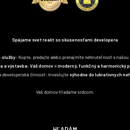
Spájame svet realít so skúsenosťami developera
é služby
: Kúpte, predajte alebo prenajmite nehnuteľnosť s našo
a a výstavba: Váš domov = moderný, funkčný a harmonický pr
 a developerská činnosť: Investujte
výhodne do lukratívnych ne
Váš domov hľadáme srdcom.
HĽADÁM