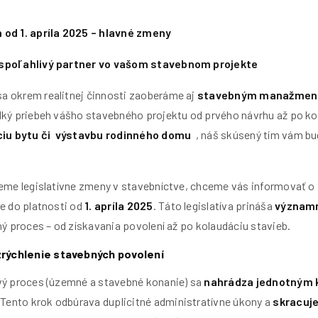
od 1. apríla 2025 – hlavné zmeny
spoľahlivý partner vo vašom stavebnom projekte
 okrem realitnej činnosti zaoberáme aj
stavebným manažmen
ký priebeh vášho stavebného projektu od prvého návrhu až po kol
ciu bytu či výstavbu rodinného domu
, náš skúsený tím vám bu
eme legislatívne zmeny v stavebníctve, chceme vás informovať o
je do platnosti od
1. apríla 2025
. Táto legislatíva prináša
význam
ný proces – od získavania povolení až po kolaudáciu stavieb.
rýchlenie stavebných povolení
vý proces (územné a stavebné konanie) sa
nahrádza jednotným 
 Tento krok odbúrava duplicitné administratívne úkony a
skracuje