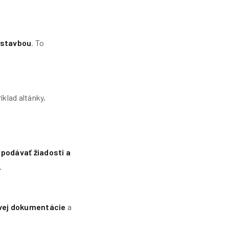
 stavbou
. To
íklad altánky,
ť
podávať žiadosti a
.
ovej dokumentácie
a