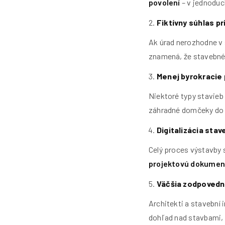
povolení
– v jednoduch
Fiktívny súhlas pr
Ak úrad nerozhodne v
znamená, že stavebné
Menej byrokracie 
Niektoré typy stavie
záhradné domčeky do 5
Digitalizácia sta
Celý proces výstavby
projektovú dokument
Väčšia zodpovedn
Architekti a stavební 
dohľad nad stavbami, 