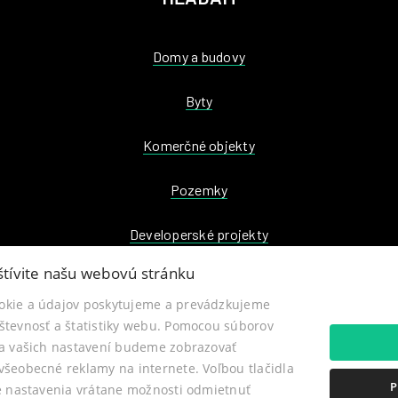
Domy a budovy
Byty
Komerčné objekty
Pozemky
Developerské projekty
tívite našu webovú stránku
okie a údajov poskytujeme a prevádzkujeme
števnosť a štatistiky webu. Pomocou súborov
ľa vašich nastavení budeme zobrazovať
šeobecné reklamy na internete. Voľbou tlačidla
© 2026 - RENOVIN REALITY
P
te nastavenia vrátane možnosti odmietnuť
ibinova 55, Zvolen 960 01, Mobil: 0901 788 552, E-mail: projekt@renovin