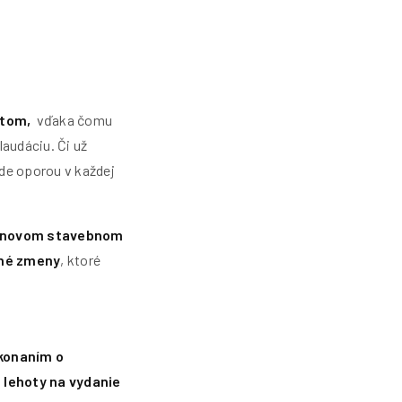
tom,
vďaka čomu
audáciu. Či už
de oporou v každej
novom stavebnom
né zmeny
, ktoré
konaním o
 lehoty na vydanie