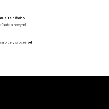
musíte ničoho
 súlade s novými
sa o celý proces
od