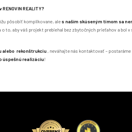
v RENOVIN REALITY?
ôžu pôsobiť komplikovane, ale
s naším skúseným tímom sa ne
 o to, aby váš projekt prebiehal bez zbytočných prieťahov a bol v
u alebo rekonštrukciu
, neváhajte nás kontaktovať – postaráme 
o úspešnú realizáciu
!