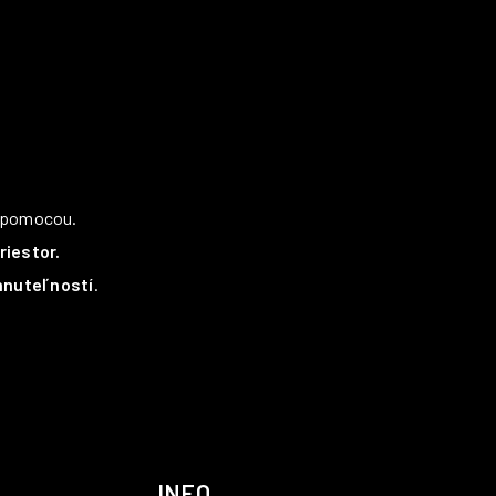
u pomocou.
iestor.
hnuteľností
.
INFO