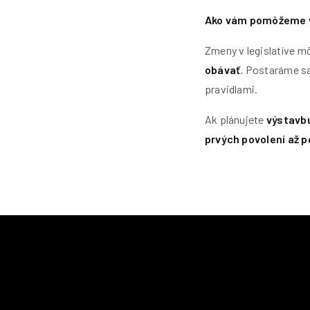
Ako vám pomôžeme 
Zmeny v legislatíve m
obávať
. Postaráme sa
pravidlami.
Ak plánujete
výstavb
prvých povolení až p