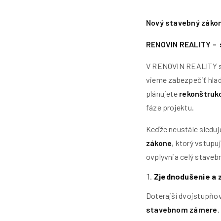
Nový stavebný zákon 
RENOVIN REALITY – 
V RENOVIN REALITY sa
vieme zabezpečiť hlad
plánujete
rekonštruk
fáze projektu.
Keďže neustále sleduj
zákone
, ktorý vstupu
ovplyvnia celý staveb
Zjednodušenie a z
Doterajší dvojstupňo
stavebnom zámere
.