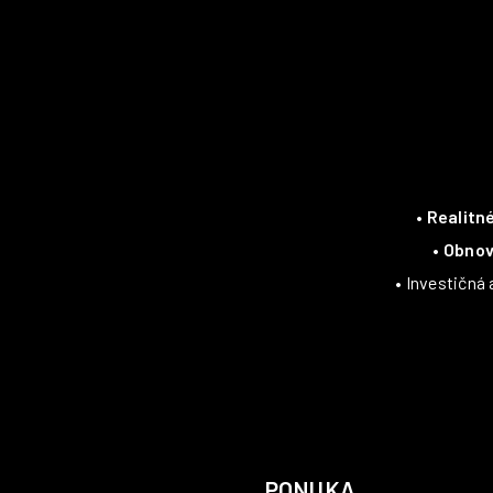
•
Realitn
•
Obnov
• Investičná
PONUKA