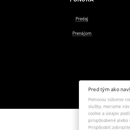
Predaj
Prenájom
Pred tým ako navš
Pomocou súborov co
služby, meriame náv
cookie a údajov pod
prispôsobené alebo v
Prispôsobiť zobrazí
Pr