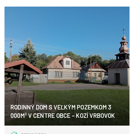
RODINNÝ DOM S VEĽKÝM POZEMKOM 3
000M² V CENTRE OBCE – KOZÍ VRBOVOK
Kozí vrbovok, Kozí Vrbovok