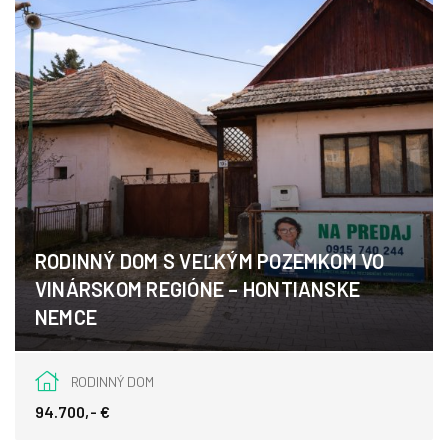
RODINNÝ DOM S VEĽKÝM POZEMKOM VO
VINÁRSKOM REGIÓNE – HONTIANSKE
NEMCE
Hontianske Nemce 105, Hontianske Nemce
RODINNÝ DOM
94.700,- €