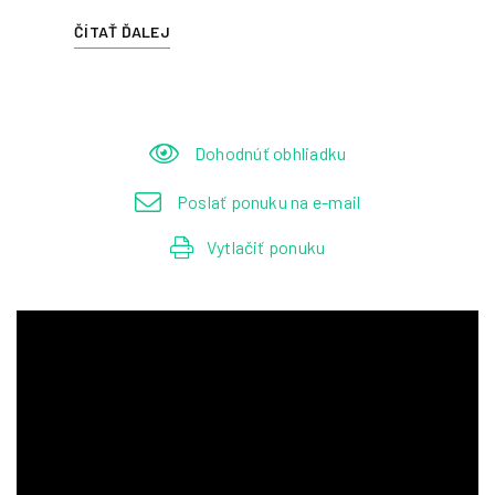
ČÍTAŤ ĎALEJ
Dohodnúť obhliadku
Poslať ponuku na e-mail
Vytlačiť ponuku