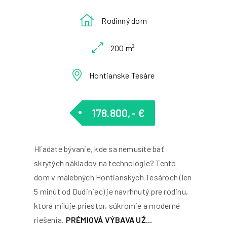
Rodinný dom
200 m²
Hontianske Tesáre
178.800,- €
Hľadáte bývanie, kde sa nemusíte báť
skrytých nákladov na technológie? Tento
dom v malebných Hontianskych Tesároch (len
5 minút od Dudiniec) je navrhnutý pre rodinu,
ktorá miluje priestor, súkromie a moderné
riešenia.
PRÉMIOVÁ VÝBAVA UŽ...