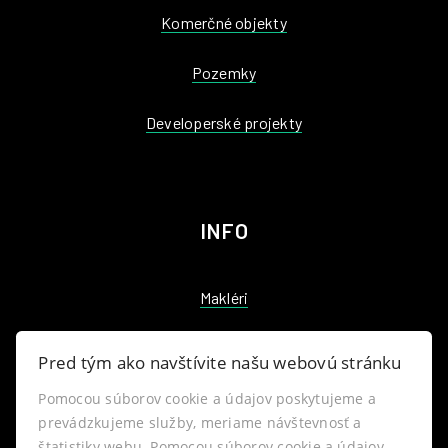
Komerčné objekty
Pozemky
Developerské projekty
INFO
Makléri
Napíšte nám
Pred tým ako navštívite našu webovú stránku
Kontakt
Pomocou súborov cookie a údajov poskytujeme a
prevádzkujeme služby, meriame návštevnosť a
štatistiky webu. Pomocou súborov cookie a údajov
Blog