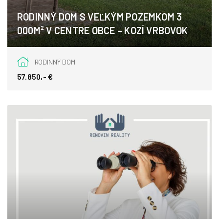
RODINNÝ DOM S VEĽKÝM POZEMKOM 3
000M² V CENTRE OBCE – KOZÍ VRBOVOK
Kozí vrbovok, Kozí Vrbovok
RODINNÝ DOM
57.850,- €