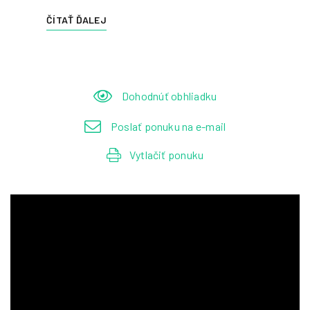
ČÍTAŤ ĎALEJ
Dohodnúť obhliadku
Poslať ponuku na e-mail
Vytlačiť ponuku