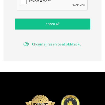
ODOSLAŤ
Chcem si rezervovať obhliadku