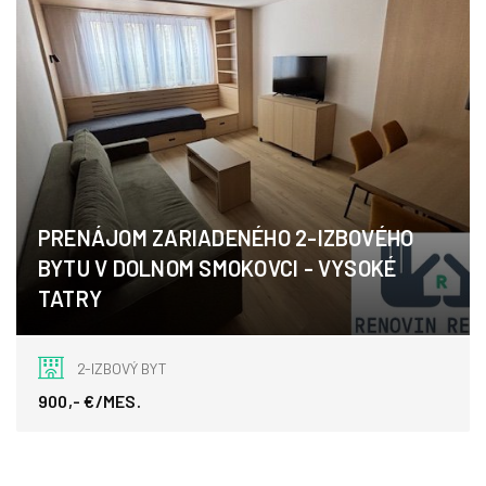
PRENÁJOM ZARIADENÉHO 2-IZBOVÉHO
BYTU V DOLNOM SMOKOVCI - VYSOKÉ
TATRY
Pod lesom, Vysoké Tatry
2-IZBOVÝ BYT
900,- €/MES.